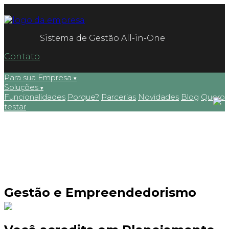
Sistema de Gestão All-in-One
Contato
Para sua Empresa
Soluções
Funcionalidades
Porque?
Parcerias
Novidades
Blog
Quero
testar
Gestão e Empreendedorismo