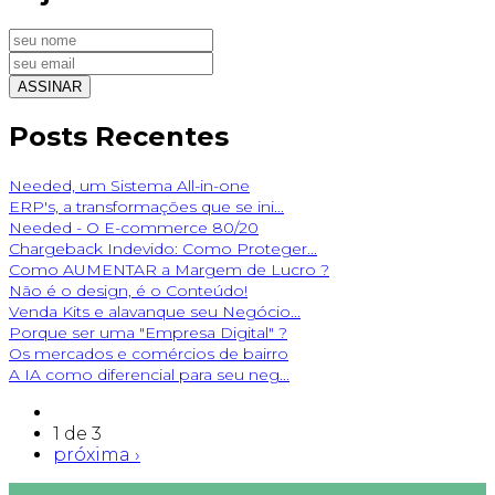
Posts Recentes
Needed, um Sistema All-in-one
ERP's, a transformações que se ini...
Needed - O E-commerce 80/20
Chargeback Indevido: Como Proteger...
Como AUMENTAR a Margem de Lucro ?
Não é o design, é o Conteúdo!
Venda Kits e alavanque seu Negócio...
Porque ser uma "Empresa Digital" ?
Os mercados e comércios de bairro
A IA como diferencial para seu neg...
1 de 3
próxima ›