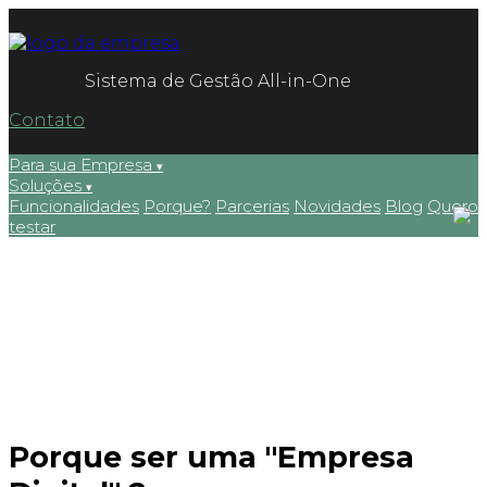
Sistema de Gestão All-in-One
Contato
Para sua Empresa
Soluções
Funcionalidades
Porque?
Parcerias
Novidades
Blog
Quero
testar
Porque ser uma "Empresa